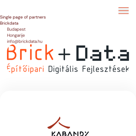
Ouvrir/f
Single page of partners
Brickdata
Budapest
Hongarije
info@brickdata.hu