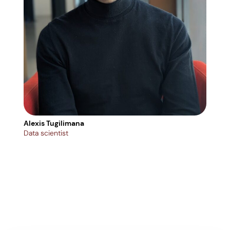
Alexis Tugilimana
Data scientist
Bern
Senio