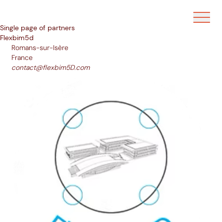
Ouvrir/f
Single page of partners
Flexbim5d
Romans-sur-Isère
France
contact@flexbim5D.com