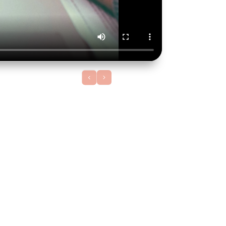
prev slide
next slide