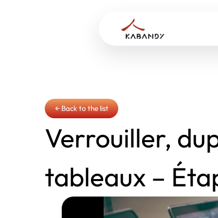
← Back to the list
Verrouiller, dup
tableaux – Éta