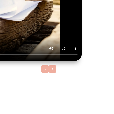
prev slide
next slide