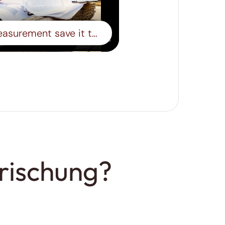
Take a free hand measurement save it to a board- Step 15
frischung?