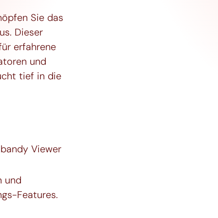
höpfen Sie das
us. Dieser
für erfahrene
atoren und
cht tief in die
Kabandy Viewer
n und
ngs-Features.