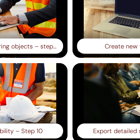
Different ways of filtering objects – step 8
Create new f
ibility – Step 10
Export detailed 