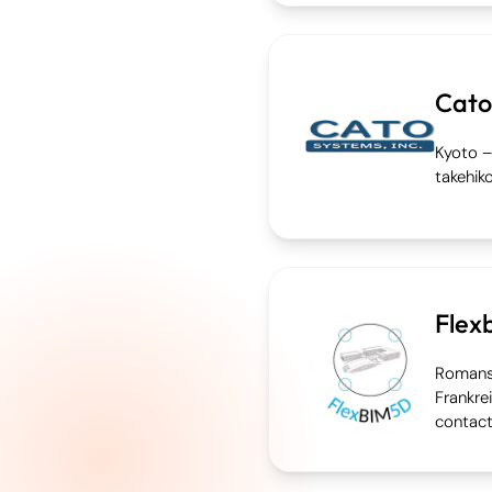
Cato
Kyoto –
takehi
Flex
Romans-
Frankre
contac