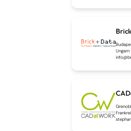
Bric
Budape
Ungarn
info@br
CAD
Grenob
Frankre
stepha