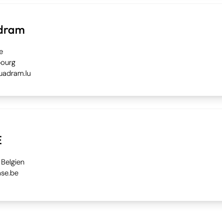
dram
e
ourg
uadram.lu
E
 Belgien
se.be