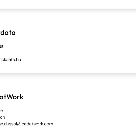
kdata
st
ickdata.hu
atWork
le
ich
ne.dussol@cadatwork.com