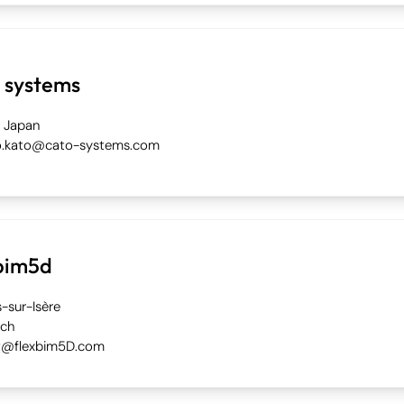
 systems
 Japan
ko.kato@cato-systems.com
bim5d
sur-Isère
ich
t@flexbim5D.com