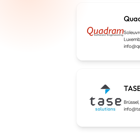
Qua
Soleuvr
Luxemb
info@q
TAS
Brüssel,
info@ta