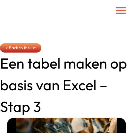
Ouvrir/f
← Back to the list
Een tabel maken op
basis van Excel –
Stap 3