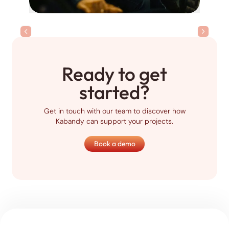
rev slide
next sli
Ready to get
started?
Get in touch with our team to discover how
Kabandy can support your projects.
Book a demo