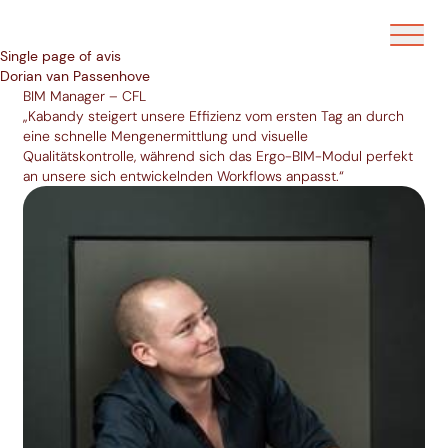
Ouvrir/f
Single page of avis
Dorian van Passenhove
BIM Manager – CFL
„Kabandy steigert unsere Effizienz vom ersten Tag an durch
eine schnelle Mengenermittlung und visuelle
Qualitätskontrolle, während sich das Ergo-BIM-Modul perfekt
an unsere sich entwickelnden Workflows anpasst.“